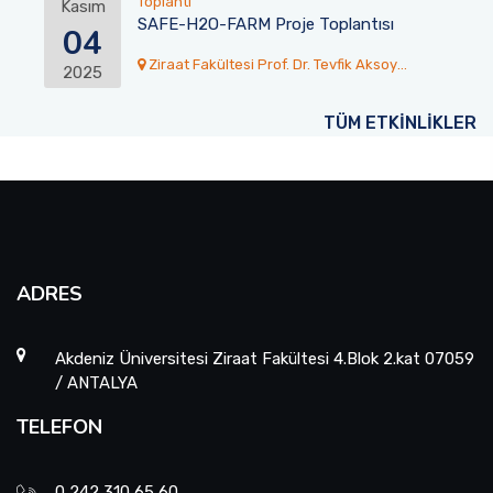
Toplantı
Kasım
SAFE-H2O-FARM Proje Toplantısı
04
Ziraat Fakültesi Prof. Dr. Tevfik Aksoy
2025
Konferans Salonu
TÜM ETKİNLİKLER
ADRES
Akdeniz Üniversitesi Ziraat Fakültesi 4.Blok 2.kat 07059
/ ANTALYA
TELEFON
0 242 310 65 60